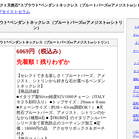
レクト天然石*スプラウト*ペンダントネックレス（ブルートパーズorアメジストorシ
ラウト*ペンダントネックレス（ブルートパーズorアメジストorシトリ
ミ
ン）
オム
ラウト*ペンダントネックレス（ブルートパーズorアメジストorシトリン）
【
6069円（税込み）
チー
先着順！残りわずか
トミ
オリ
【セレクトできる楽しさ！ブルートパーズ、アメ
寝転
ジスト、シトリンから好きな石が選べるペンダン
トネックレス】
麗
【商品詳細】
ディ
ー 
■イタリア製Silver純度925/1000チェーン（ITALY
９２５刻印入り） ■トップサイズ：29mmｘ９mm
送料
■チェーンサイズ：約38～43cm(調節OK！） ■天
訳あ
然石ブルートパーズ、アメジスト、シトリンのか
送料
なから1種類4石 ■【FROMS】のイタリアシルバー
訳あ
シリーズ全て変色防止のコーティング加工 ■定
価：18000円の品 アクセサリボックス＆ポーチ
一口
付き
ディ
【商品コメント】