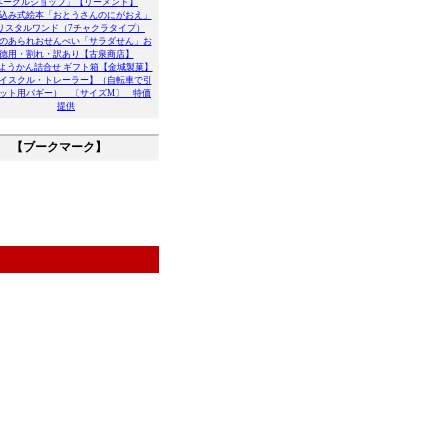
ベーグルショップ」【リーメント】
込み式絵本「おとうさんのにがおえ」
リスタルワンド（7チャクラタイプ）
のあられおせんべい「サラダせん」お
徳用・割れ・訳あり【古泉商店】
ようかん詰合せ ギフト箱【金城製菓】
イスクル・トレーラー】（自転車で引
ット用バギー） 〔サイズM〕 特価
提供
【ブークマーク】