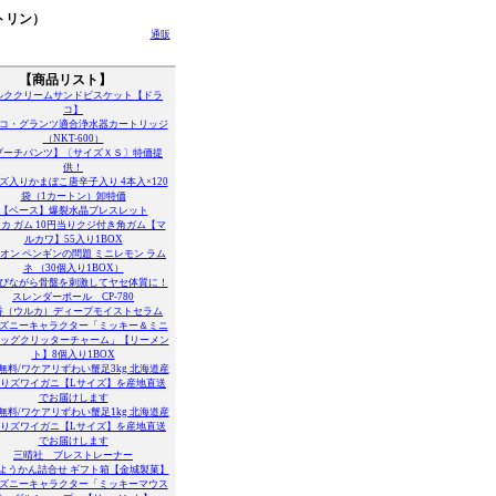
トリン）
通販
【商品リスト】
ルククリームサンドビスケット【ドラ
コ】
コ・グランツ適合浄水器カートリッジ
（NKT-600）
プーチパンツ】〔サイズＸＳ〕特価提
供！
ズ入りかまぼこ唐辛子入り 4本入×120
袋（1カートン）卸特価
【ベース】爆裂水晶ブレスレット
カ ガム 10円当りクジ付き角ガム【マ
ルカワ】55入り1BOX
オン ペンギンの問題 ミニレモン ラム
ネ （30個入り1BOX）
びながら骨盤を刺激してヤセ体質に！
スレンダーポール CP-780
香（ウルカ）ディープモイストセラム
ズニーキャラクター「ミッキー＆ミニ
ビッグクリッターチャーム」【リーメン
ト】8個入り1BOX
無料/ワケアリずわい蟹足3kg 北海道産
りズワイガニ【Lサイズ】を産地直送
でお届けします
無料/ワケアリずわい蟹足1kg 北海道産
りズワイガニ【Lサイズ】を産地直送
でお届けします
三晴社 ブレストレーナー
ようかん詰合せ ギフト箱【金城製菓】
ズニーキャラクター「ミッキーマウス