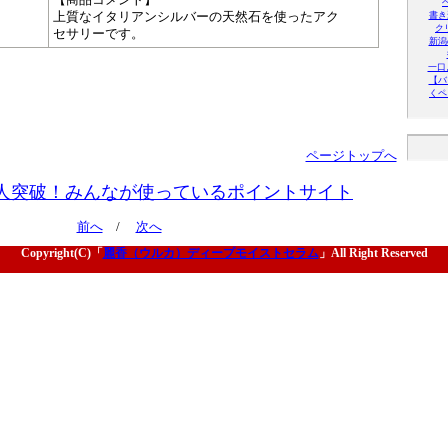
上質なイタリアンシルバーの天然石を使ったアク
書き
ク
セサリーです。
新潟
一口
【バ
くペ
ページトップへ
人突破！みんなが使っているポイントサイト
前へ
/
次へ
Copyright(C)「
麗香（ウルカ）ディープモイストセラム
」All Right Reserved