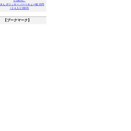
り1BOX）
きん ポリッキー バーベキュー味 10円
×２４入り1BOX
【ブークマーク】