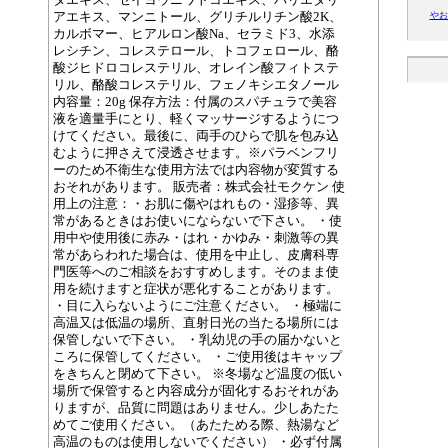
アエキス、マンニトール、グリチルリチン酸2K、
やお
カルボマー、ヒアルロン酸Na、セラミド3、水添
レシチン、コレステロール、トコフェロール、酪
酸ジヒドロコレステリル、オレイン酸フィトステ
リル、酪酸コレステリル、フェノキシエタノール
内容量：20g 保存方法：付属のスパチュラで美容
液を適量手にとり、軽くマッサージするようにつ
けてください。最後に、両手のひらで肌を包み込
むように押さえて浸透させます。※パラベンフリ
ーのため不衛生な使用方法では内容物が変質する
おそれがあります。 販売者：株式会社モクケン 使
用上の注意：・お肌に傷やはれもの・湿疹等、異
常があるときはお使いにならないで下さい。 ・使
用中や使用後に赤み・はれ・かゆみ・刺激等の異
常があらわれた場合は、使用を中止し、皮膚科専
門医等へのご相談をおすすめします。そのまま使
用を続けますと症状が悪化することがあります。
・目に入らないようにご注意ください。 ・極端に
高温又は低温の場所、直射日光の当たる場所には
保管しないで下さい。 ・乳幼児の手の届かないと
ころに保管してください。 ・ご使用後はキャップ
をきちんと閉めて下さい。 ※冬場など温度の低い
場所で保管すると内容成分が固化するおそれがあ
りますが、品質に問題はありません。少しあたた
めてご使用ください。（あたためる際、熱湯など
高温のものは使用しないでください） ・必ず付属