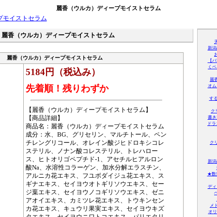
麗香（ウルカ）ディープモイストセラム
麗香（ウルカ）ディープモイストセラム
新潟
麗香（ウルカ）ディープモイストセラム
【バ
くペ
5184円（税込み）
麗
先着順！残りわずか
オム
する
【麗香（ウルカ）ディープモイストセラム】
ク
【商品詳細】
書き
ドラ
商品名：麗香（ウルカ）ディープモイストセラム
成分：水、BG、グリセリン、マルチトール、ペン
チレングリコール、オレイン酸ジヒドロキシコレ
ク
ステリル、ノナン酸コレステリル、トレハロー
ス、ヒトオリゴペプチド-1、アセチルヒアルロン
新潟
酸Na、水溶性コラーゲン、加水分解エラスチン、
★数
アルニカ花エキス、フユボダイジュ花エキス、ス
ギナエキス、セイヨウオトギリソウエキス、セー
ディ
ジ葉エキス、セイヨウノコギリソウエキス、ゼニ
アオイエキス、カミツレ花エキス、トウキンセン
メ
カ花エキス、キュウリ果実エキス、セイヨウキズ
オリ
タエキス、セイヨウニワトコエキス、パリエタリ