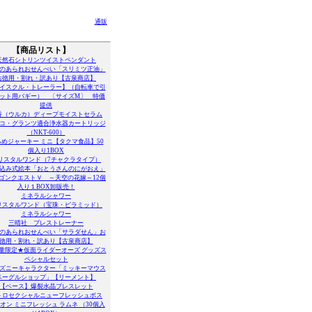
通販
【商品リスト】
天然石シトリンツイストペンダント
のあられおせんべい「スリミツ正油」
お徳用・割れ・訳あり【古泉商店】
イスクル・トレーラー】（自転車で引
ット用バギー） 〔サイズM〕 特価
提供
香（ウルカ）ディープモイストセラム
コ・グランツ適合浄水器カートリッジ
（NKT-600）
めジャーキー ミニ【タクマ食品】50
個入り1BOX
リスタルワンド（7チャクラタイプ）
込み式絵本「おとうさんのにがおえ」
ゴンクエストＶ ～天空の花嫁～12個
入り１BOX卸販売！
ミネラルシャワー
リスタルワンド（宝珠・ピラミッド）
ミネラルシャワー
三晴社 ブレストレーナー
のあられおせんべい「サラダせん」お
徳用・割れ・訳あり【古泉商店】
量限定★仮面ライダーオーズ グッズス
ペシャルセット
ズニーキャラクター「ミッキーマウス
ベーグルショップ」【リーメント】
【ベース】爆裂水晶ブレスレット
トロセクシャルニューフレッシュボス
オン ミニフレッシュ ラムネ （30個入